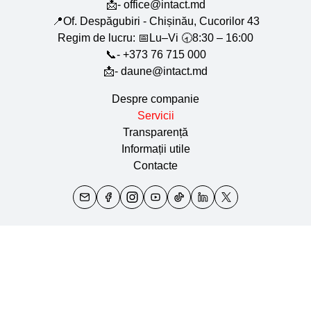
📩- office@intact.md
📍Of. Despăgubiri - Chișinău, Cucorilor 43
Regim de lucru: 📅Lu–Vi 🕣8:30 – 16:00
📞- +373 76 715 000
📩- daune@intact.md
Despre companie
Servicii
Transparență
Informații utile
Contacte