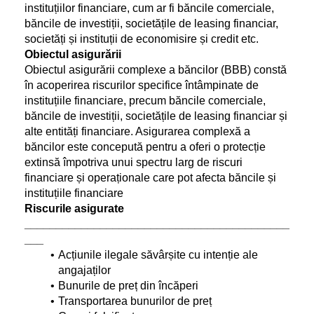
instituțiilor financiare, cum ar fi băncile comerciale, 
băncile de investiții, societățile de leasing financiar, 
societăți și instituții de economisire și credit etc.
Obiectul asigurării
Obiectul asigurării complexe a băncilor (BBB) constă 
în acoperirea riscurilor specifice întâmpinate de 
instituțiile financiare, precum băncile comerciale, 
băncile de investiții, societățile de leasing financiar și 
alte entități financiare. Asigurarea complexă a 
băncilor este concepută pentru a oferi o protecție 
extinsă împotriva unui spectru larg de riscuri 
financiare și operaționale care pot afecta băncile și 
instituțiile financiare
Riscurile asigurate
__________________________________________
___
Acțiunile ilegale săvârșite cu intenție ale 
angajaților 
Bunurile de preț din încăperi
Transportarea bunurilor de preț