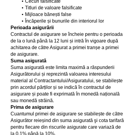
Cecuri falsificate
Titluri de valoare falsificate
Mijloace bănești false
Încăperile și bunurile din interiorul lor
Perioada asigurării 
Contractul de asigurare se încheie pentru o perioada 
de la o lună până la 12 luni și intră în vigoare după 
achitarea de către Asigurat a primei tranșe a primei 
de asigurare.
Suma asigurată
Suma asigurată este limita maximă a răspunderii 
Asigurătorului și reprezintă valoarea interesului 
material al Contractantului/Asiguratului, se stabilește 
prin acordul părților și se indică în contractul de 
asigurare și poate fi exprimată în monedă națională 
sau monedă străină.
Prima de asigurare
Cuantumul primei de asigurare se stabilește de către 
Asigurător reieșind din suma asigurată şi cota tarifară 
pentru fiecare din riscurile asigurate care variază de 
la 0,1% până la 10%.