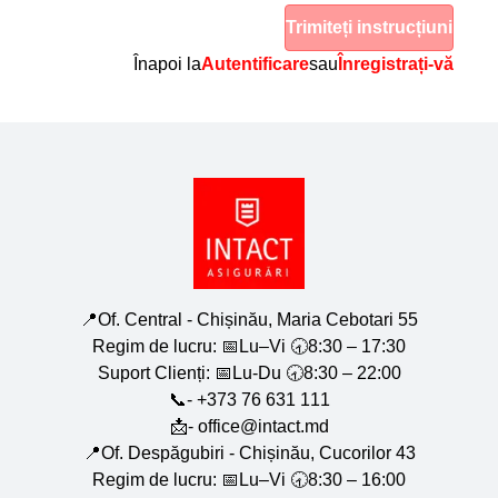
Trimiteți instrucțiuni
Înapoi la
Autentificare
sau
Înregistrați-vă
📍Of. Central - Chișinău, Maria Cebotari 55
Regim de lucru: 📅Lu–Vi 🕣8:30 – 17:30
Suport Clienți: 📅Lu-Du 🕣8:30 – 22:00
📞- +373 76 631 111
📩- office@intact.md
📍Of. Despăgubiri - Chișinău, Cucorilor 43
Regim de lucru: 📅Lu–Vi 🕣8:30 – 16:00