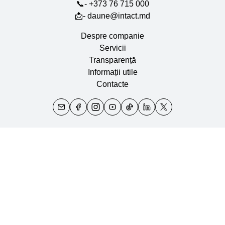
📞- +373 76 715 000
📩- daune@intact.md
Despre companie
Servicii
Transparență
Informații utile
Contacte